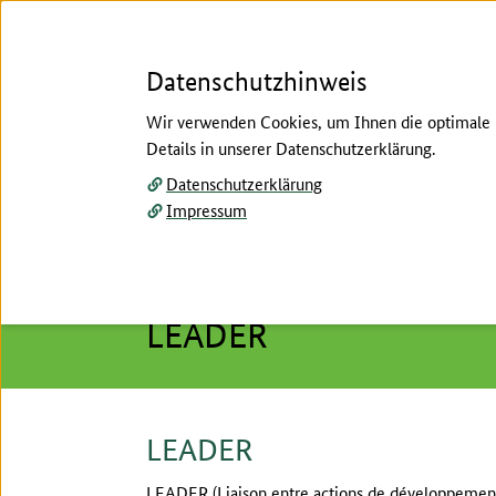
Datenschutzhinweis
Wir verwenden Cookies, um Ihnen die optimale N
Details in unserer Datenschutzerklärung.
Menü
Datenschutzerklärung
Impressum
Start
/
Über Uns
/
Ziele
/
LEADER
Hier beginnt der Hauptinhalt dieser Seite
Ziele
LEADER
LEADER
LEADER (Liaison entre actions de développement d