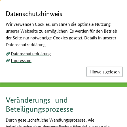
Zum Seiteninhalt
Zur Suche
Zur Hauptnavigation
Zur Metanavigation
Zur Unternavigation
Zur Fußnavigation
Datenschutzhinweis
Wir verwenden Cookies, um Ihnen die optimale Nutzung
unserer Webseite zu ermöglichen. Es werden für den Betrieb
Menü
Su
der Seite nur notwendige Cookies gesetzt. Details in unserer
Datenschutzerklärung.
Hier beginnt der Hauptinhalt dieser Seite
Projekte
Datenschutzerklärung
Impressum
Veränderungs- und
Beteiligungsprozesse
Hinweis gelesen
Veränderungs- und
Beteiligungsprozesse
Durch gesellschaftliche Wandlungsprozesse, wie
beispielsweise dem demografischen Wandel, werden die