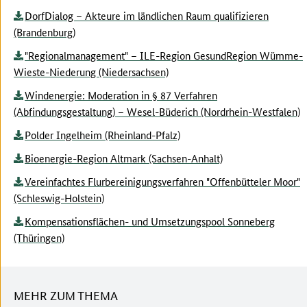
DorfDialog – Akteure im ländlichen Raum qualifizieren
(Brandenburg)
"Regionalmanagement" – ILE-Region GesundRegion Wümme-
Wieste-Niederung (Niedersachsen)
Windenergie: Moderation in § 87 Verfahren
(Abfindungsgestaltung) – Wesel-Büderich (Nordrhein-Westfalen)
Polder Ingelheim (Rheinland-Pfalz)
Bioenergie-Region Altmark (Sachsen-Anhalt)
Vereinfachtes Flurbereinigungsverfahren "Offenbütteler Moor"
(Schleswig-Holstein)
Kompensationsflächen- und Umsetzungspool Sonneberg
(Thüringen)
MEHR ZUM THEMA