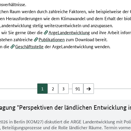
sverhältnisse.
en Raum werden durch zahlreiche Faktoren, wie beispielweise der G
 Herausforderungen wie dem Klimawandel und dem Erhalt der biologi
r Landentwicklung stetig weiterzuentwickeln und anzupassen.
wir Sie gerne über die
ArgeLandentwicklung
und ihre Arbeit info
 stehen zahlreiche
Publikationen
zum Download bereit.
an die
Geschäftsstelle
der ArgeLandentwicklung wenden.
…
1
2
3
91
vor
agung "Perspektiven der ländlichen Entwicklung
26 in Berlin (KOM27) diskutiert die ARGE Landentwicklung mit Polit
, Beteiligungsprozesse und die Rolle ländlicher Räume. Termin vorm