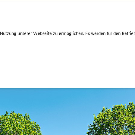
Zum Seiteninhalt
Zur Suche
Zur Hauptnavigation
Zur Metanavigation
Zur Fußnavigation
AKTUELLES
utzung unserer Webseite zu ermöglichen. Es werden für den Betrieb