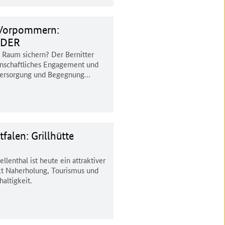
-Vorpommern:
ADER
n Raum sichern? Der Bernitter
nschaftliches Engagement und
r Versorgung und Begegnung…
falen: Grillhütte
llenthal ist heute ein attraktiver
rkt Naherholung, Tourismus und
altigkeit.