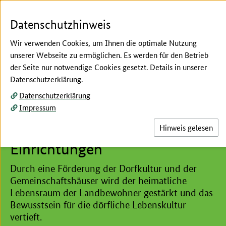
Zum Seiteninhalt
Zur Suche
Zur Hauptnavigation
Zur Metanavigation
Zur Unternavigation
Zur Fußnavigation
Datenschutzhinweis
Wir verwenden Cookies, um Ihnen die optimale Nutzung
unserer Webseite zu ermöglichen. Es werden für den Betrieb
Menü
Su
der Seite nur notwendige Cookies gesetzt. Details in unserer
Datenschutzerklärung.
Hier beginnt der Hauptinhalt dieser Seite
Entwicklung von Dörfern und kleinen Städten
Datenschutzerklärung
Impressum
Dorfkultur und
Gemeinschaftshäuser /
Hinweis gelesen
Einrichtungen
Durch eine Förderung der Dorfkultur und der
Gemeinschaftshäuser wird der heimatliche
Lebensraum der Landbewohner gestärkt und das
Bewusstsein für die dörfliche Lebenskultur
vertieft.