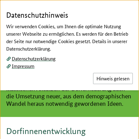
Zum Seiteninhalt
Zur Suche
Zur Hauptnavigation
Zur Metanavigation
Zur Unternavigation
Zur Fußnavigation
Datenschutzhinweis
Wir verwenden Cookies, um Ihnen die optimale Nutzung
unserer Webseite zu ermöglichen. Es werden für den Betrieb
Menü
Suc
der Seite nur notwendige Cookies gesetzt. Details in unserer
Datenschutzerklärung.
Hier beginnt der Hauptinhalt dieser Seite
Entwicklung von Dörfern und kleinen Städten
Datenschutzerklärung
Impressum
Dorfinnenentwicklung
Hinweis gelesen
Dorfinnenentwicklung beinhaltet neben den
klassischen Ansätzen der Dorferneuerung auch
die Umsetzung neuer, aus dem demographischen
Wandel heraus notwendig gewordenen Ideen.
Dorfinnenentwicklung