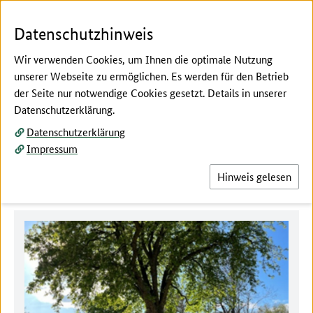
Zum Seiteninhalt
Zur Suche
Zur Hauptnavigation
Zur Metanavigation
Zur Unternavigation
Zur Fußnavigation
Datenschutzhinweis
Wir verwenden Cookies, um Ihnen die optimale Nutzung
unserer Webseite zu ermöglichen. Es werden für den Betrieb
Menü
Suc
der Seite nur notwendige Cookies gesetzt. Details in unserer
Datenschutzerklärung.
Hier beginnt der Hauptinhalt dieser Seite
Aktuelles
Datenschutzerklärung
Impressum
Meldungen
Hinweis gelesen