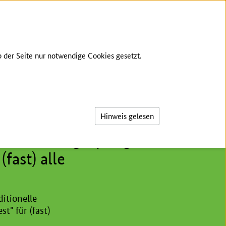
ÜBER UNS
ZIELE
KONTAKT
ANMELDEN
 der Seite nur notwendige Cookies gesetzt.
Suche
Hinweis gelesen
 Kindertagespflege -
fast) alle
itionelle
t" für (fast)