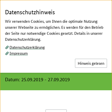
Zum Seiteninhalt
Zur Suche
Zur Hauptnavigation
Zur Metanavigation
Zur Fußnavigation
Datenschutzhinweis
Wir verwenden Cookies, um Ihnen die optimale Nutzung
unserer Webseite zu ermöglichen. Es werden für den Betrieb
Menü
Suc
der Seite nur notwendige Cookies gesetzt. Details in unserer
Datenschutzerklärung.
Hier beginnt der Hauptinhalt dieser Seite
Datenschutzerklärung
Amtschef- und
Impressum
Agrarministerkonferenz,
Hinweis gelesen
Mainz
Datum:
25.09.2019
-
27.09.2019