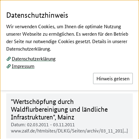
Zum Seiteninhalt
Zur Suche
Zur Hauptnavigation
Zur Metanavigation
Zur Unternavigation
Zur Fußnavigation
Datenschutzhinweis
Wir verwenden Cookies, um Ihnen die optimale Nutzung
unserer Webseite zu ermöglichen. Es werden für den Betrieb
Menü
Suc
der Seite nur notwendige Cookies gesetzt. Details in unserer
Datenschutzerklärung.
Hier beginnt der Hauptinhalt dieser Seite
Termine und Tagungen
Datenschutzerklärung
Impressum
Archiv
Hinweis gelesen
"Wertschöpfung durch
Waldflurbereinigung und ländliche
Infrastrukturen", Mainz
Datum:
02.03.2011
-
03.11.2011
www.zalf.de/htmlsites/DLKG/Seiten/archiv/03_11_201[...]