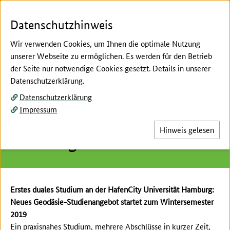
Zum Seiteninhalt
Zur Suche
Zur Hauptnavigation
Zur Metanavigation
Zur Unternavigation
Zur Fußnavigation
Datenschutzhinweis
Wir verwenden Cookies, um Ihnen die optimale Nutzung
unserer Webseite zu ermöglichen. Es werden für den Betrieb
Menü
Suc
der Seite nur notwendige Cookies gesetzt. Details in unserer
Datenschutzerklärung.
Hier beginnt der Hauptinhalt dieser Seite
Datenschutzerklärung
Pressemitteilung der
Impressum
HafenCity Universität
Hinweis gelesen
Hamburg vom 22. Mai 2019
Erstes duales Studium an der HafenCity Universität Hamburg:
Neues Geodäsie-Studienangebot startet zum Wintersemester
2019
Ein praxisnahes Studium, mehrere Abschlüsse in kurzer Zeit,