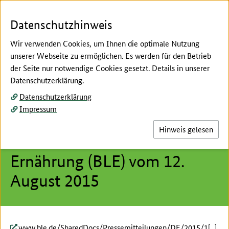
Zum Seiteninhalt
Zur Suche
Zur Hauptnavigation
Zur Metanavigation
Zur Fußnavigation
Datenschutzhinweis
Wir verwenden Cookies, um Ihnen die optimale Nutzung
unserer Webseite zu ermöglichen. Es werden für den Betrieb
Menü
Suc
der Seite nur notwendige Cookies gesetzt. Details in unserer
Datenschutzerklärung.
Hier beginnt der Hauptinhalt dieser Seite
Datenschutzerklärung
Pressemitteilung der
Impressum
Bundesanstalt für
Hinweis gelesen
Landwirtschaft und
Ernährung (BLE) vom 12.
August 2015
www.ble.de/SharedDocs/Pressemitteilungen/DE/2015/1[...]