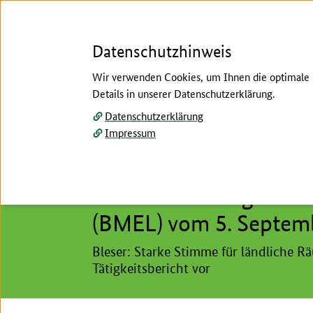
Datenschutzhinweis
Wir verwenden Cookies, um Ihnen die optimale N
Details in unserer Datenschutzerklärung.
Menü
Datenschutzerklärung
Impressum
Start
/
Aktuelles
/
Pressemitteilungen
/
Archiv
Hier beginnt der Hauptinhalt dieser Seite
Pressemitteilung des 
(BMEL) vom 5. Septem
Bleser: Starke Stimme für ländliche R
Tätigkeitsbericht vor