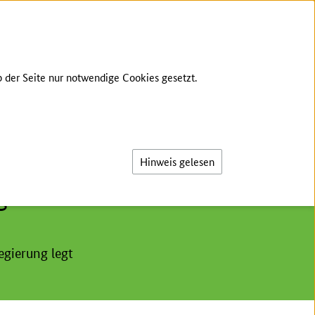
ÜBER UNS
ZIELE
KONTAKT
ANMELDEN
 der Seite nur notwendige Cookies gesetzt.
Suche
Hinweis gelesen
g und Landwirtschaft
egierung legt