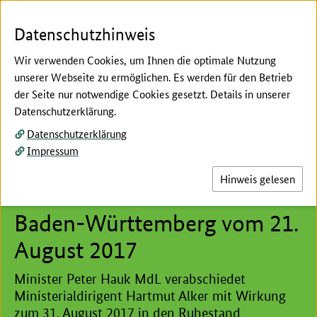
Zum Seiteninhalt
Zur Suche
Zur Hauptnavigation
Zur Metanavigation
Zur Fußnavigation
Datenschutzhinweis
Wir verwenden Cookies, um Ihnen die optimale Nutzung
unserer Webseite zu ermöglichen. Es werden für den Betrieb
Menü
Suc
der Seite nur notwendige Cookies gesetzt. Details in unserer
Datenschutzerklärung.
Hier beginnt der Hauptinhalt dieser Seite
Datenschutzerklärung
Presseinformation des
Impressum
Ministeriums für Ländlichen
Hinweis gelesen
Raum und Verbraucherschutz
Baden-Württemberg vom 21.
August 2017
Minister Peter Hauk MdL verabschiedet
Ministerialdirigent Hartmut Alker mit Wirkung
zum 31. August 2017 in den Ruhestand