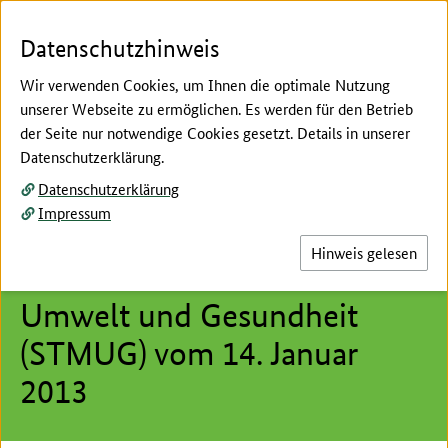
Zum Seiteninhalt
Zur Suche
Zur Hauptnavigation
Zur Metanavigation
Zur Unternavigation
Zur Fußnavigation
Datenschutzhinweis
Wir verwenden Cookies, um Ihnen die optimale Nutzung
unserer Webseite zu ermöglichen. Es werden für den Betrieb
Menü
Suc
der Seite nur notwendige Cookies gesetzt. Details in unserer
Datenschutzerklärung.
Hier beginnt der Hauptinhalt dieser Seite
Datenschutzerklärung
Pressemitteilung des
Impressum
Bayerischen
Hinweis gelesen
Staatsministeriums für
Umwelt und Gesundheit
(STMUG) vom 14. Januar
2013