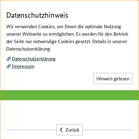
Zum Seiteninhalt
Zur Suche
Zur Hauptnavigation
Zur Metanavigation
Zur Unternavigation
Zur Fußnavigation
Datenschutzhinweis
Wir verwenden Cookies, um Ihnen die optimale Nutzung
unserer Webseite zu ermöglichen. Es werden für den Betrieb
Menü
Suc
der Seite nur notwendige Cookies gesetzt. Details in unserer
Datenschutzerklärung.
Hier beginnt der Hauptinhalt dieser Seite
Datenschutzerklärung
57. Sitzung Plenumssitzung
Impressum
der ArgeLandentwicklung
Hinweis gelesen
Datum:
21.02.2023
Zurück