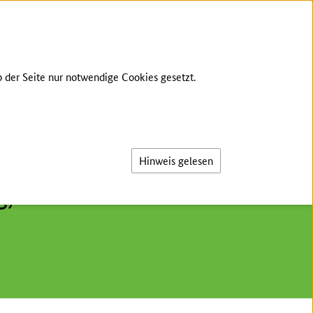
ÜBER UNS
ZIELE
KONTAKT
ANMELDEN
 der Seite nur notwendige Cookies gesetzt.
Suche
Hinweis gelesen
g, Landwirtschaft und