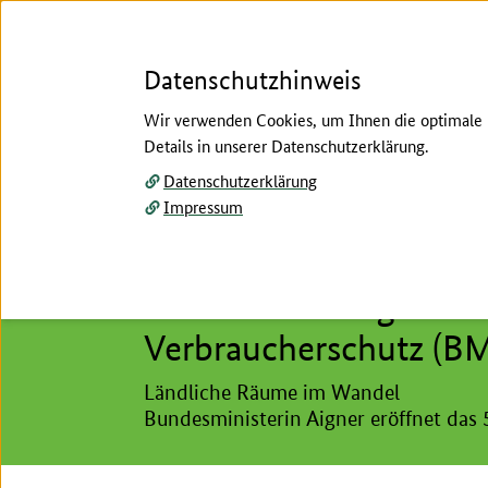
Datenschutzhinweis
Wir verwenden Cookies, um Ihnen die optimale N
Details in unserer Datenschutzerklärung.
Menü
Datenschutzerklärung
Impressum
Start
/
Aktuelles
/
Meldungen
Hier beginnt der Hauptinhalt dieser Seite
Pressemitteilung des 
Verbraucherschutz (BM
Ländliche Räume im Wandel
Bundesministerin Aigner eröffnet das