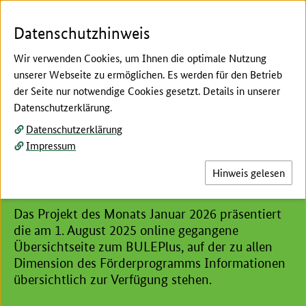
Zum Seiteninhalt
Zur Suche
Zur Hauptnavigation
Zur Metanavigation
Zur Unternavigation
Zur Fußnavigation
Datenschutzhinweis
Wir verwenden Cookies, um Ihnen die optimale Nutzung
unserer Webseite zu ermöglichen. Es werden für den Betrieb
Menü
Suc
der Seite nur notwendige Cookies gesetzt. Details in unserer
Datenschutzerklärung.
Hier beginnt der Hauptinhalt dieser Seite
Projekt des Monats Januar
Datenschutzerklärung
Impressum
2026 (BMLEH): Eine Website
Hinweis gelesen
- Alle Infos zum BULEplus
Das Projekt des Monats Januar 2026 präsentiert
die am 1. August 2025 online gegangene
Übersichtseite zum BULEPlus, auf der zu allen
Dimension des Förderprogramms Informationen
übersichtlich zur Verfügung stehen.