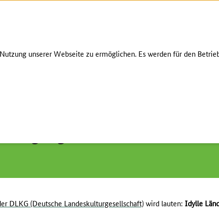
Zum Seiteninhalt
Zur Suche
Zur Hauptnavigation
Zur Metanavigation
Zur Fußnavigation
AKTUELLES
utzung unserer Webseite zu ermöglichen. Es werden für den Betrieb
estagung der DLKG vom 14. bis
er DLKG (Deutsche Landeskulturgesellschaft)
wird lauten:
Idylle Län