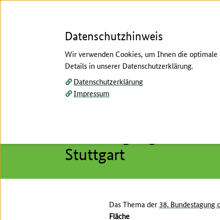
Datenschutzhinweis
Wir verwenden Cookies, um Ihnen die optimale N
Details in unserer Datenschutzerklärung.
Menü
Datenschutzerklärung
Impressum
Start
/
Aktuelles
/
Meldungen
/
Archiv
Hier beginnt der Hauptinhalt dieser Seite
Ankündigung: 38. Bund
Stuttgart
Das Thema der
38. Bundestagung d
Fläche