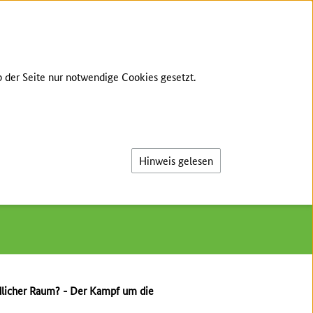
ÜBER UNS
ZIELE
KONTAKT
ANMELDEN
 der Seite nur notwendige Cookies gesetzt.
Suche
Hinweis gelesen
 16. November 2017 in
dlicher Raum? - Der Kampf um die