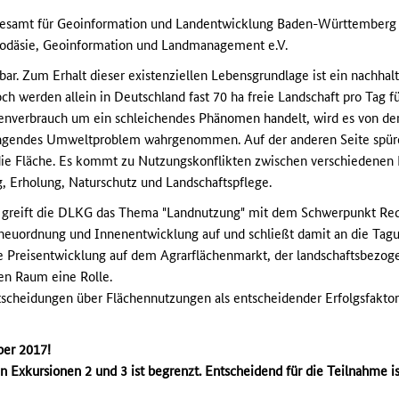
esamt für Geoinformation und Landentwicklung Baden-Württemberg 
eodäsie, Geoinformation und Landmanagement e.V.
ar. Zum Erhalt dieser existenziellen Lebensgrundlage ist ein nachhal
werden allein in Deutschland fast 70 ha freie Landschaft pro Tag f
chenverbrauch um ein schleichendes Phänomen handelt, wird es von de
rängendes Umweltproblem wahrgenommen. Auf der anderen Seite spür
 Fläche. Es kommt zu Nutzungskonflikten zwischen verschiedenen Be
g, Erholung, Naturschutz und Landschaftspflege.
g greift die DLKG das Thema "Landnutzung" mit dem Schwerpunkt Red
urneuordnung und Innenentwicklung auf und schließt damit an die Ta
e Preisentwicklung auf dem Agrarflächenmarkt, der landschaftsbezo
en Raum eine Rolle.
ntscheidungen über Flächennutzungen als entscheidender Erfolgsfaktor 
ber 2017!
n Exkursionen 2 und 3 ist begrenzt. Entscheidend für die Teilnahme i