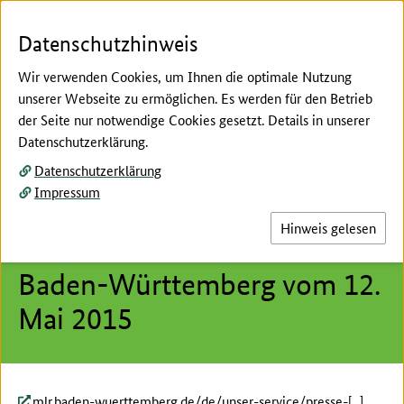
Zum Seiteninhalt
Zur Suche
Zur Hauptnavigation
Zur Metanavigation
Zur Fußnavigation
Datenschutzhinweis
Wir verwenden Cookies, um Ihnen die optimale Nutzung
unserer Webseite zu ermöglichen. Es werden für den Betrieb
Menü
Suc
der Seite nur notwendige Cookies gesetzt. Details in unserer
Datenschutzerklärung.
Hier beginnt der Hauptinhalt dieser Seite
Datenschutzerklärung
Pressemitteilung des
Impressum
Ministeriums für Ländlichen
Hinweis gelesen
Raum und Verbraucherschutz
Baden-Württemberg vom 12.
Mai 2015
mlr.baden-wuerttemberg.de/de/unser-service/presse-[...]