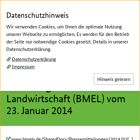
Zum Seiteninhalt
Zur Suche
Zur Hauptnavigation
Zur Metanavigation
Zur Fußnavigation
Datenschutzhinweis
Wir verwenden Cookies, um Ihnen die optimale Nutzung
unserer Webseite zu ermöglichen. Es werden für den Betrieb
Menü
Suc
der Seite nur notwendige Cookies gesetzt. Details in unserer
Datenschutzerklärung.
Hier beginnt der Hauptinhalt dieser Seite
Datenschutzerklärung
Pressemitteilung des
Impressum
Bundesministeriums für
Hinweis gelesen
Ernährung und
Landwirtschaft (BMEL) vom
23. Januar 2014
www.bmelv.de/SharedDocs/Pressemitteilungen/2014/02[...]