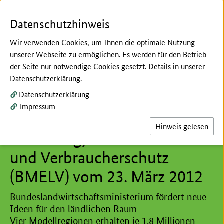
Zum Seiteninhalt
Zur Suche
Zur Hauptnavigation
Zur Metanavigation
Zur Fußnavigation
Datenschutzhinweis
Wir verwenden Cookies, um Ihnen die optimale Nutzung
unserer Webseite zu ermöglichen. Es werden für den Betrieb
Menü
Suc
der Seite nur notwendige Cookies gesetzt. Details in unserer
Datenschutzerklärung.
Hier beginnt der Hauptinhalt dieser Seite
Datenschutzerklärung
Pressemitteilung des
Impressum
Bundesministeriums für
Hinweis gelesen
Ernährung, Landwirtschaft
und Verbraucherschutz
(BMELV) vom 23. März 2012
Bundeslandwirtschaftsministerium fördert neue
Ideen für den ländlichen Raum
Vier Modellregionen erhalten je 1,8 Millionen