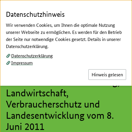
Zum Seiteninhalt
Zur Suche
Zur Hauptnavigation
Zur Metanavigation
Zur Fußnavigation
Datenschutzhinweis
Wir verwenden Cookies, um Ihnen die optimale Nutzung
unserer Webseite zu ermöglichen. Es werden für den Betrieb
Menü
Suc
der Seite nur notwendige Cookies gesetzt. Details in unserer
Datenschutzerklärung.
Hier beginnt der Hauptinhalt dieser Seite
Datenschutzerklärung
Pressemitteilung des
Impressum
Niedersächsischen
Hinweis gelesen
Ministeriums für Ernährung,
Landwirtschaft,
Verbraucherschutz und
Landesentwicklung vom 8.
Juni 2011